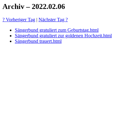
Archiv – 2022.02.06
? Vorheriger Tag
|
Nächster Tag ?
Sängerbund gratuliert zum Geburtstag.html
Sängerbund gratuliert zur goldenen Hochzeit.html
Sängerbund trauert.html