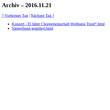
Archiv – 2016.11.21
? Vorheriger Tag
|
Nächster Tag ?
Konzert „35 Jahre Chorgemeinschaft Wolfgang Tropf“.html
Sängerbund gratuliert.html